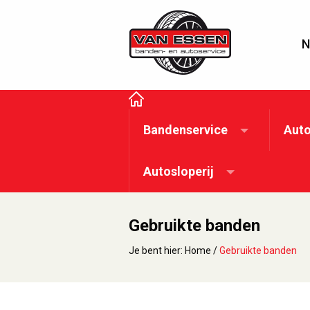
N
Bandenservice
Auto
Autosloperij
Gebruikte banden
Je bent hier:
Home
/
Gebruikte banden