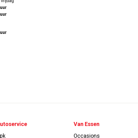
vrijdag
 uur
 uur
 uur
utoservice
Van Essen
pk
Occasions