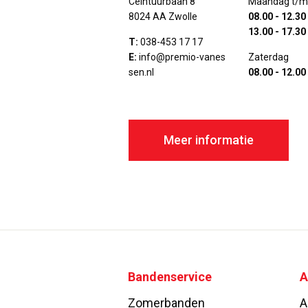
Ceintuurbaan 8
Maandag t/m 
8024 AA Zwolle
08.00 - 12.30
13.00 - 17.30
T:
038-453 17 17
E:
info@premio-vanes
Zaterdag
sen.nl
08.00 - 12.00
Meer informatie
Bandenservice
A
Zomerbanden
A