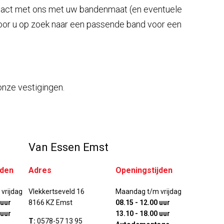
tact met ons met uw bandenmaat (en eventuele
voor u op zoek naar een passende band voor een
 onze vestigingen.
Van Essen Emst
jden
Adres
Openingstijden
vrijdag
Vlekkertseveld 16
Maandag t/m vrijdag
 uur
8166 KZ Emst
08.15 - 12.00 uur
 uur
13.10 - 18.00 uur
T:
0578-57 13 95