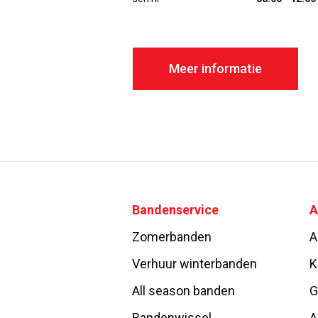
Meer informatie
Bandenservice
A
Zomerbanden
A
Verhuur winterbanden
K
All season banden
G
Bandenwissel
A