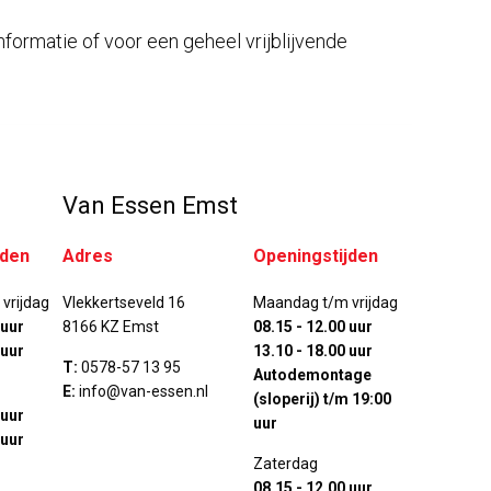
nformatie of voor een geheel vrijblijvende
Van Essen Emst
jden
Adres
Openingstijden
vrijdag
Vlekkertseveld 16
Maandag t/m vrijdag
 uur
8166 KZ Emst
08.15 - 12.00 uur
 uur
13.10 - 18.00 uur
T:
0578-57 13 95
Autodemontage
E:
info@van-essen.nl
(sloperij) t/m 19:00
 uur
uur
 uur
Zaterdag
08.15 - 12.00 uur