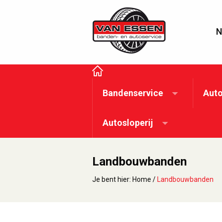
N
Bandenservice
Auto
Autosloperij
Landbouwbanden
Je bent hier:
Home
/
Landbouwbanden